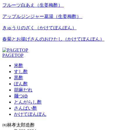
フルーツ白あえ（生姜梅酢）
アップルジンジャー葛湯（生姜梅酢）
きゅうりのざく（かけてぽんぽん）
春菊とお揚げさんのおひたし（かけてぽんぽん）
PAGETOP
米酢
すし酢
黒酢
ぽん酢
胡麻だれ
麺つゆ
とんがらし酢
さんばい酢
かけてぽんぽん
㈲林孝太郎造酢