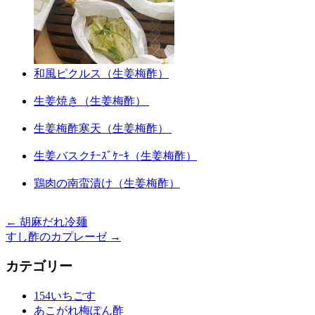
和風ピクルス（生姜梅酢）
生姜焼き（生姜梅酢）
生姜梅酢寒天（生姜梅酢）
生姜バスクﾁｰｽﾞｹｰｷ（生姜梅酢）
鶏肉の南蛮漬け（生姜梅酢）
←
胡麻だれ冷麺
すし酢のカプレーゼ
→
カテゴリー
154いちごす
あこがれ梅ぽん酢