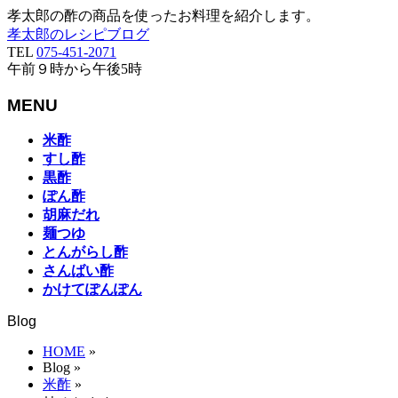
孝太郎の酢の商品を使ったお料理を紹介します。
孝太郎のレシピブログ
TEL
075-451-2071
午前９時から午後5時
MENU
メ
米酢
ニ
すし酢
ュ
黒酢
ー
ぽん酢
を
胡麻だれ
飛
麺つゆ
ば
とんがらし酢
す
さんばい酢
かけてぽんぽん
Blog
HOME
»
Blog
»
米酢
»