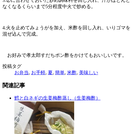
3.②に合わせておいた炒め調味料を回し入れ、汁がほとんど
なくなるくらいまで5分程度中火で炒める。
4.火を止めてみょうがを加え、米酢を回し入れ、いりゴマを
混ぜ込んで完成。
お好みで孝太郎すだちポン酢をかけてもおいしいです。
投稿タグ
お弁当
,
お手軽
,
夏
,
簡単
,
米酢
,
美味しい
関連記事
鱈と白ネギの生姜梅酢蒸し（生姜梅酢）