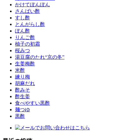
かけてぽんぽん
さんばい酢
すし酢
とんがらし酢
ぽん酢
りんご酢
柚子の初霜
桜みつ
湯豆腐のたれ“京の冬”
生姜梅酢
米酢
練り梅
胡麻だれ
酢みそ
酢生姜
食べやすい黒酢
麺つゆ
黒酢