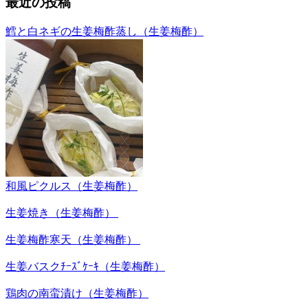
最近の投稿
鱈と白ネギの生姜梅酢蒸し（生姜梅酢）
和風ピクルス（生姜梅酢）
生姜焼き（生姜梅酢）
生姜梅酢寒天（生姜梅酢）
生姜バスクﾁｰｽﾞｹｰｷ（生姜梅酢）
鶏肉の南蛮漬け（生姜梅酢）