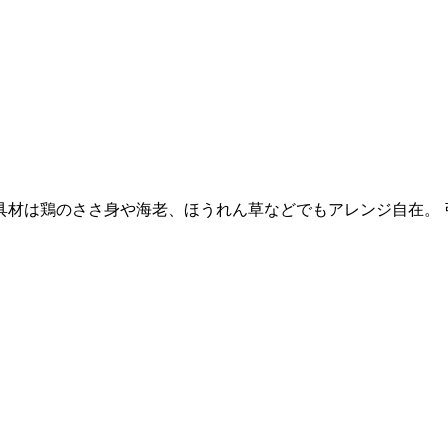
は鶏のささ身や海老、ほうれん草などでもアレンジ自在。 引