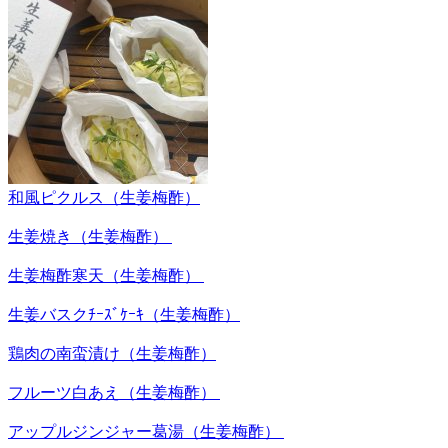
和風ピクルス（生姜梅酢）
生姜焼き（生姜梅酢）
生姜梅酢寒天（生姜梅酢）
生姜バスクﾁｰｽﾞｹｰｷ（生姜梅酢）
鶏肉の南蛮漬け（生姜梅酢）
フルーツ白あえ（生姜梅酢）
アップルジンジャー葛湯（生姜梅酢）