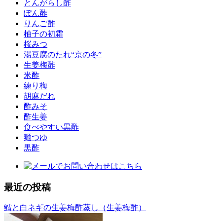
とんがらし酢
ぽん酢
りんご酢
柚子の初霜
桜みつ
湯豆腐のたれ“京の冬”
生姜梅酢
米酢
練り梅
胡麻だれ
酢みそ
酢生姜
食べやすい黒酢
麺つゆ
黒酢
最近の投稿
鱈と白ネギの生姜梅酢蒸し（生姜梅酢）