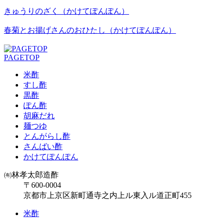
きゅうりのざく（かけてぽんぽん）
春菊とお揚げさんのおひたし（かけてぽんぽん）
PAGETOP
米酢
すし酢
黒酢
ぽん酢
胡麻だれ
麺つゆ
とんがらし酢
さんばい酢
かけてぽんぽん
㈲林孝太郎造酢
〒600-0004
京都市上京区新町通寺之内上ル東入ル道正町455
米酢