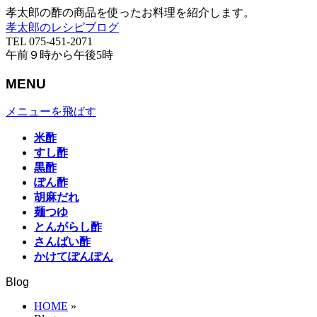
孝太郎の酢の商品を使ったお料理を紹介します。
孝太郎のレシピブログ
TEL 075-451-2071
午前９時から午後5時
MENU
メニューを飛ばす
米酢
すし酢
黒酢
ぽん酢
胡麻だれ
麺つゆ
とんがらし酢
さんばい酢
かけてぽんぽん
Blog
HOME
»