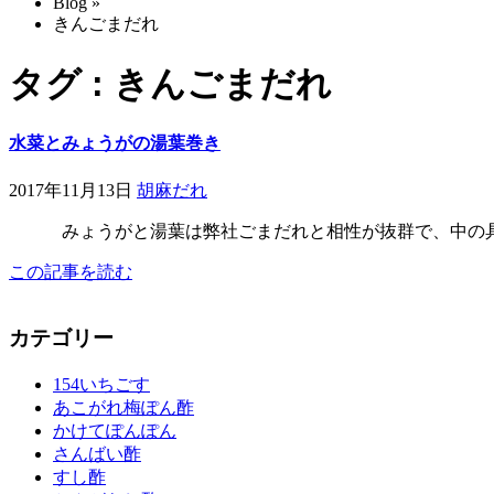
Blog
»
きんごまだれ
タグ : きんごまだれ
水菜とみょうがの湯葉巻き
2017年11月13日
胡麻だれ
みょうがと湯葉は弊社ごまだれと相性が抜群で、中の具材
この記事を読む
カテゴリー
154いちごす
あこがれ梅ぽん酢
かけてぽんぽん
さんばい酢
すし酢