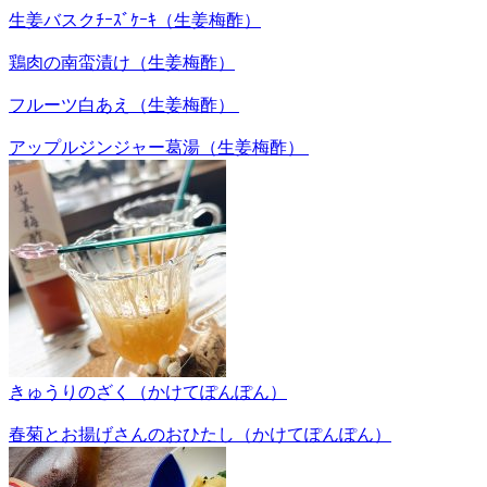
生姜バスクﾁｰｽﾞｹｰｷ（生姜梅酢）
鶏肉の南蛮漬け（生姜梅酢）
フルーツ白あえ（生姜梅酢）
アップルジンジャー葛湯（生姜梅酢）
きゅうりのざく（かけてぽんぽん）
春菊とお揚げさんのおひたし（かけてぽんぽん）