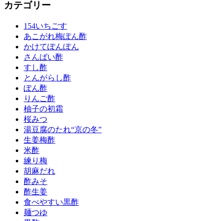
カテゴリー
154いちごす
あこがれ梅ぽん酢
かけてぽんぽん
さんばい酢
すし酢
とんがらし酢
ぽん酢
りんご酢
柚子の初霜
桜みつ
湯豆腐のたれ“京の冬”
生姜梅酢
米酢
練り梅
胡麻だれ
酢みそ
酢生姜
食べやすい黒酢
麺つゆ