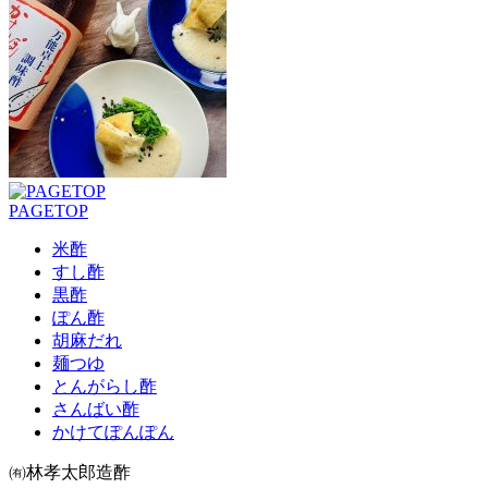
PAGETOP
米酢
すし酢
黒酢
ぽん酢
胡麻だれ
麺つゆ
とんがらし酢
さんばい酢
かけてぽんぽん
㈲林孝太郎造酢