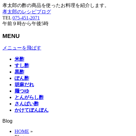
孝太郎の酢の商品を使ったお料理を紹介します。
孝太郎のレシピブログ
TEL
075-451-2071
午前９時から午後5時
MENU
メニューを飛ばす
米酢
すし酢
黒酢
ぽん酢
胡麻だれ
麺つゆ
とんがらし酢
さんばい酢
かけてぽんぽん
Blog
HOME
»