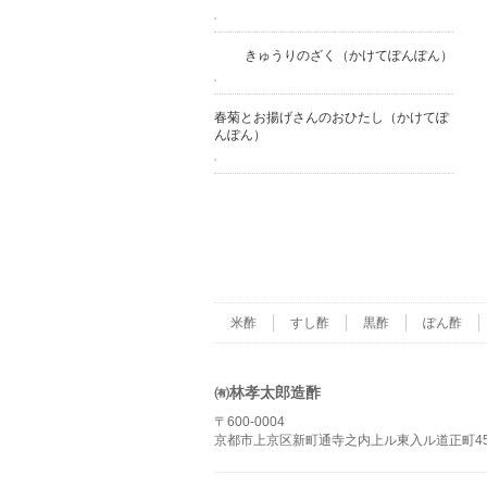
きゅうりのざく（かけてぽんぽん）
春菊とお揚げさんのおひたし（かけてぽ
んぽん）
米酢
すし酢
黒酢
ぽん酢
㈲林孝太郎造酢
〒600-0004
京都市上京区新町通寺之内上ル東入ル道正町45