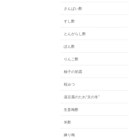
さんばい酢
すし酢
とんがらし酢
ぽん酢
りんご酢
柚子の初霜
桜みつ
湯豆腐のたれ“京の冬”
生姜梅酢
米酢
練り梅