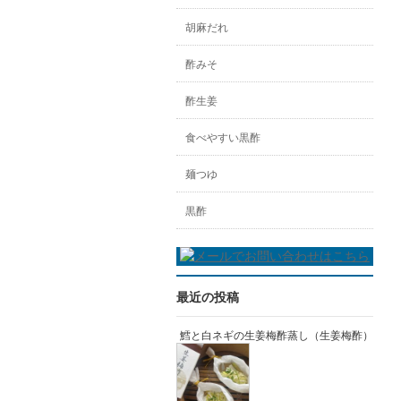
胡麻だれ
酢みそ
酢生姜
食べやすい黒酢
麺つゆ
黒酢
最近の投稿
鱈と白ネギの生姜梅酢蒸し（生姜梅酢）