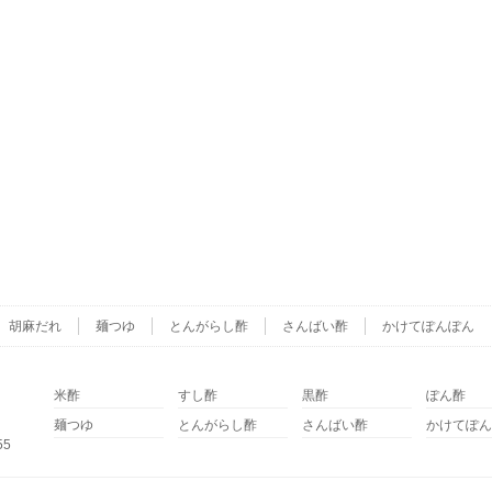
胡麻だれ
麺つゆ
とんがらし酢
さんばい酢
かけてぽんぽん
米酢
すし酢
黒酢
ぽん酢
麺つゆ
とんがらし酢
さんばい酢
かけてぽん
5