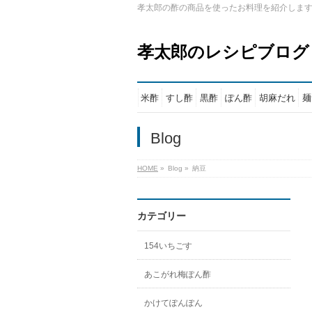
孝太郎の酢の商品を使ったお料理を紹介しま
孝太郎のレシピブログ
米酢
すし酢
黒酢
ぽん酢
胡麻だれ
麺
Blog
HOME
»
Blog
»
納豆
カテゴリー
154いちごす
あこがれ梅ぽん酢
かけてぽんぽん