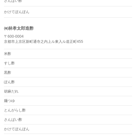
さんばい酢
かけてぽんぽん
㈲林孝太郎造酢
〒600-0004
京都市上京区新町通寺之内上ル東入ル道正町455
米酢
すし酢
黒酢
ぽん酢
胡麻だれ
麺つゆ
とんがらし酢
さんばい酢
かけてぽんぽん