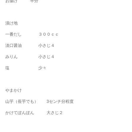
お揚げ 半分
漬け地
一番だし ３００ｃｃ
淡口醤油 小さじ４
みりん 小さじ４
塩 少々
やまかけ
山芋（長芋でも） 3センチ分程度
かけてぽんぽん 大さじ２