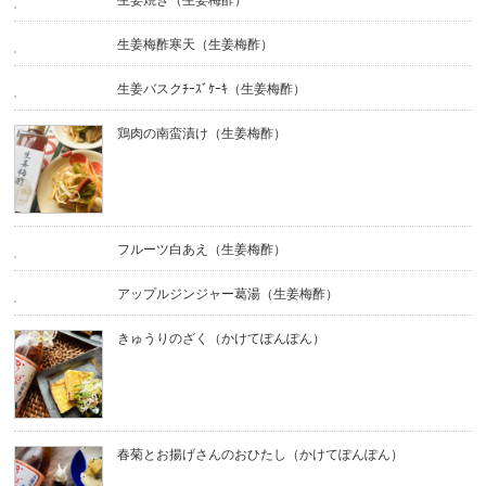
生姜梅酢寒天（生姜梅酢）
生姜バスクﾁｰｽﾞｹｰｷ（生姜梅酢）
鶏肉の南蛮漬け（生姜梅酢）
フルーツ白あえ（生姜梅酢）
アップルジンジャー葛湯（生姜梅酢）
きゅうりのざく（かけてぽんぽん）
春菊とお揚げさんのおひたし（かけてぽんぽん）