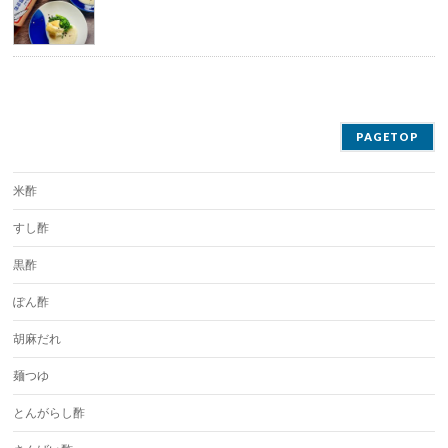
PAGETOP
米酢
すし酢
黒酢
ぽん酢
胡麻だれ
麺つゆ
とんがらし酢