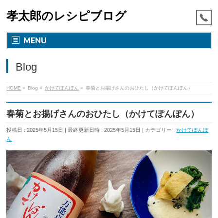
孝太郎のレシピブログ
MENU
Blog
HOME
»
Blog
»
かけてぽんぽん
»
春菊とお揚げさんのおひたし（かけてぽんぽん）
春菊とお揚げさんのおひたし（かけてぽんぽん）
投稿日 : 2025年5月15日
最終更新日時 : 2025年5月15日
カテゴリー :
かけてぽんぽ
ん