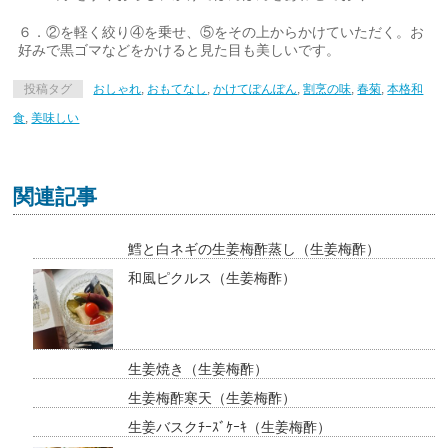
６．②を軽く絞り④を乗せ、⑤をその上からかけていただく。お
好みで黒ゴマなどをかけると見た目も美しいです。
投稿タグ
おしゃれ
,
おもてなし
,
かけてぽんぽん
,
割烹の味
,
春菊
,
本格和
食
,
美味しい
関連記事
鱈と白ネギの生姜梅酢蒸し（生姜梅酢）
和風ピクルス（生姜梅酢）
生姜焼き（生姜梅酢）
生姜梅酢寒天（生姜梅酢）
生姜バスクﾁｰｽﾞｹｰｷ（生姜梅酢）