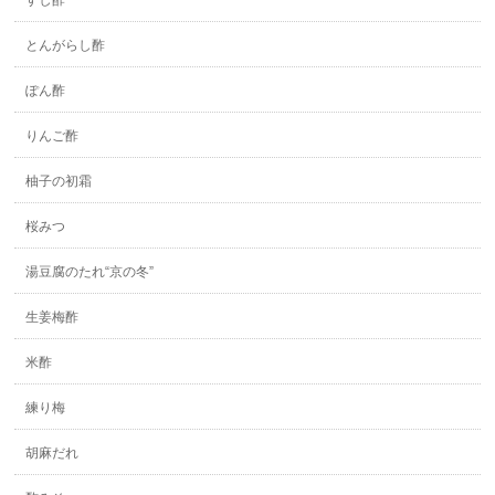
とんがらし酢
ぽん酢
りんご酢
柚子の初霜
桜みつ
湯豆腐のたれ“京の冬”
生姜梅酢
米酢
練り梅
胡麻だれ