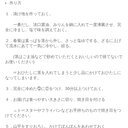
作り方
１．漬け地を作っておく。
一番だし、淡口醤油、みりんを鍋に入れて一度沸騰させ、完
全に冷まし、塩で味を調えておく。
２．春菊は葉っぱを茎から外し、さっと塩ゆでする。ざるに上げ
て流水にあてて一気に冷やし、絞る。
(茎はごま油などで炒めていただくとおいしいので捨てないで
お使いください)
☞おひたしに茎を入れてしまうと少し品にかけておひたしに
なってしまいます。
３．完全に冷めた⓵に②をつけ、30分以上つけておく。
４．お揚げは食べやすい大きさに切り、焼き目を付ける
→トースターやフライパンなどお手持ちのもので焼き目をつ
けてください。
５．山芋をすりおろし、かけてぽんぽんをあわせておく