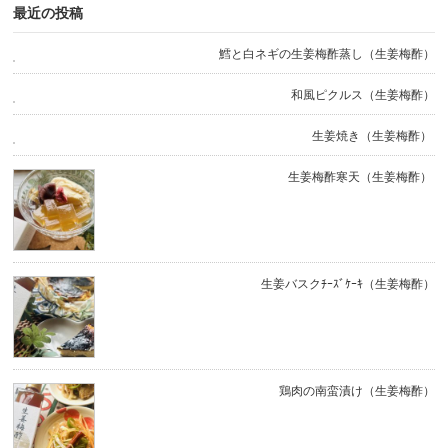
最近の投稿
鱈と白ネギの生姜梅酢蒸し（生姜梅酢）
和風ピクルス（生姜梅酢）
生姜焼き（生姜梅酢）
生姜梅酢寒天（生姜梅酢）
生姜バスクﾁｰｽﾞｹｰｷ（生姜梅酢）
鶏肉の南蛮漬け（生姜梅酢）