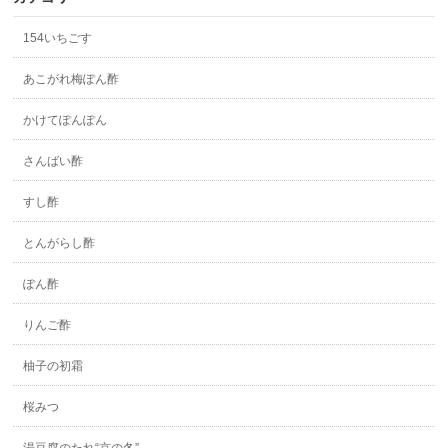
154いちごす
あこがれ梅ぽん酢
かけてぽんぽん
さんばい酢
すし酢
とんがらし酢
ぽん酢
りんご酢
柚子の初霜
桜みつ