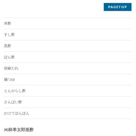
PAGETOP
米酢
すし酢
黒酢
ぽん酢
胡麻だれ
麺つゆ
とんがらし酢
さんばい酢
かけてぽんぽん
㈲林孝太郎造酢