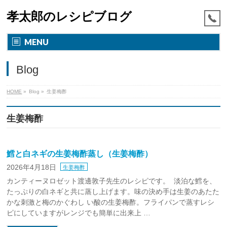
孝太郎のレシピブログ
MENU
Blog
HOME
»
Blog
»
生姜梅酢
生姜梅酢
鱈と白ネギの生姜梅酢蒸し（生姜梅酢）
2026年4月18日
生姜梅酢
カンティーヌロゼット渡邊敦子先生のレシピです。 淡泊な鱈を、
たっぷりの白ネギと共に蒸し上げます。味の決め手は生姜のあたた
かな刺激と梅のかぐわし い酸の生姜梅酢。フライパンで蒸すレシ
ピにしていますがレンジでも簡単に出来上 …