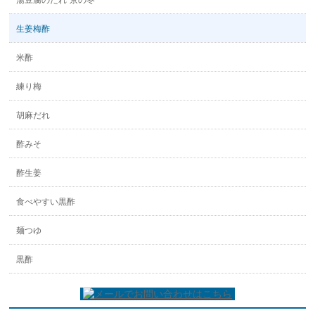
湯豆腐のたれ“京の冬”
生姜梅酢
米酢
練り梅
胡麻だれ
酢みそ
酢生姜
食べやすい黒酢
麺つゆ
黒酢