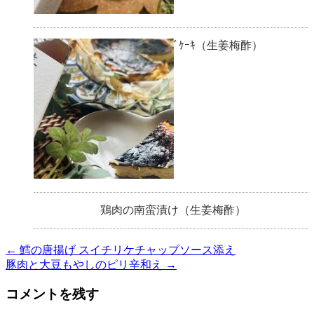
生姜バスクﾁｰｽﾞｹｰｷ（生姜梅酢）
鶏肉の南蛮漬け（生姜梅酢）
←
鱈の唐揚げ スイチリケチャップソース添え
豚肉と大豆もやしのピリ辛和え
→
コメントを残す