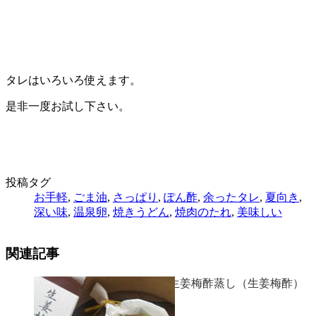
タレはいろいろ使えます。
是非一度お試し下さい。
投稿タグ
お手軽
,
ごま油
,
さっぱり
,
ぽん酢
,
余ったタレ
,
夏向き
,
深い味
,
温泉卵
,
焼きうどん
,
焼肉のたれ
,
美味しい
関連記事
鱈と白ネギの生姜梅酢蒸し（生姜梅酢）