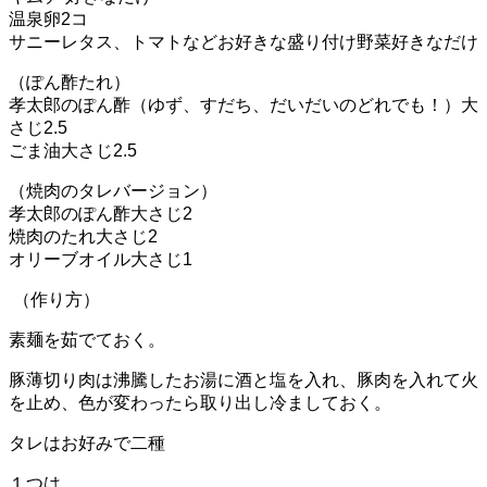
温泉卵
2
コ
サニーレタス、トマトなどお好きな盛り付け野菜好きなだけ
（
ぽん酢たれ）
孝太郎のぽん酢（ゆず、すだち、だいだいのどれでも！）大
さじ
2.5
ごま油大さじ2.5
（焼肉のタレバージョン）
孝太郎のぽん酢大さじ
2
焼肉のたれ大さじ
2
オリーブオイル大さじ
1
（作り方）
素麺を茹でておく。
豚薄切り肉は沸騰したお湯に酒と塩を入れ、豚肉を入れて火
を止め、色が変わったら取り出し冷ましておく。
タレはお好みで二種
１つは