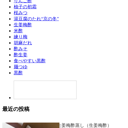
りんご酢
柚子の初霜
桜みつ
湯豆腐のたれ“京の冬”
生姜梅酢
米酢
練り梅
胡麻だれ
酢みそ
酢生姜
食べやすい黒酢
麺つゆ
黒酢
最近の投稿
鱈と白ネギの生姜梅酢蒸し（生姜梅酢）