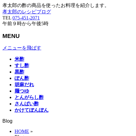
孝太郎の酢の商品を使ったお料理を紹介します。
孝太郎のレシピブログ
TEL
075-451-2071
午前９時から午後5時
MENU
メニューを飛ばす
米酢
すし酢
黒酢
ぽん酢
胡麻だれ
麺つゆ
とんがらし酢
さんばい酢
かけてぽんぽん
Blog
HOME
»