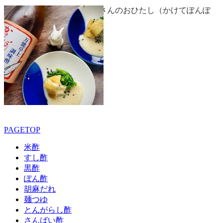
春菊とお揚げさんのおひたし（かけてぽんぽ
ん）
PAGETOP
米酢
すし酢
黒酢
ぽん酢
胡麻だれ
麺つゆ
とんがらし酢
さんばい酢