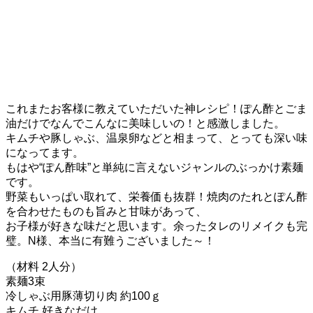
これまたお客様に教えていただいた神レシピ！ぽん酢とごま
油だけでなんでこんなに美味しいの！と感激しました。
キムチや豚しゃぶ、温泉卵などと相まって、とっても深い味
になってます。
もはや“ぽん酢味”と単純に言えないジャンルのぶっかけ素麺
です。
野菜もいっぱい取れて、栄養価も抜群！焼肉のたれとぽん酢
を合わせたものも旨みと甘味があって、
お子様が好きな味だと思います。余ったタレのリメイクも完
璧。N様、本当に有難うございました～！
（材料
2
人分）
素麺3
束
冷しゃぶ用豚薄切り肉 約
100
ｇ
キムチ 好きなだけ